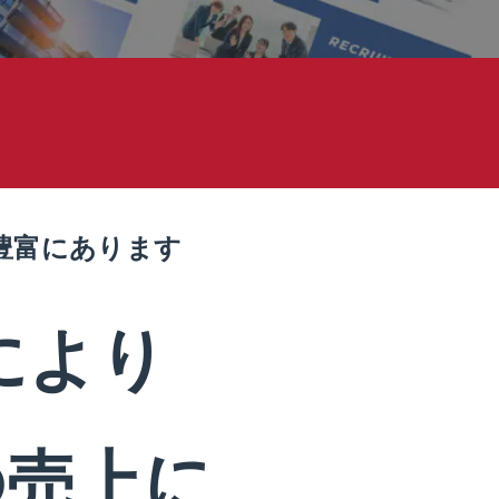
豊富にあります
により
の売上に