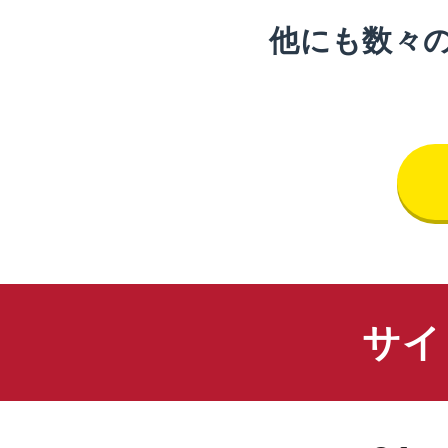
他にも数々
サイ